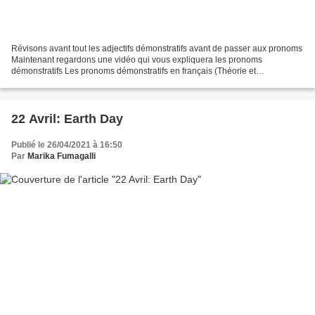
Révisons avant tout les adjectifs démonstratifs avant de passer aux pronoms
Maintenant regardons une vidéo qui vous expliquera les pronoms
démonstratifs Les pronoms démonstratifs en français (Théorie et
exercice)N'hésite pas à aller voir notre vidéo sur...
22 Avril: Earth Day
Publié le 26/04/2021 à 16:50
Par
Marika Fumagalli