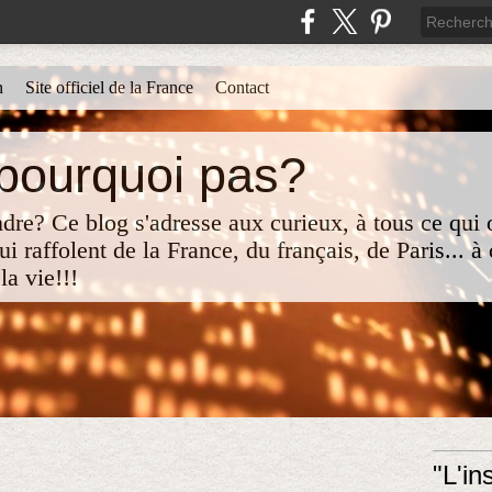
n
Site officiel de la France
Contact
 pourquoi pas?
re? Ce blog s'adresse aux curieux, à tous ce qui o
i raffolent de la France, du français, de Paris... à
la vie!!!
"L'i