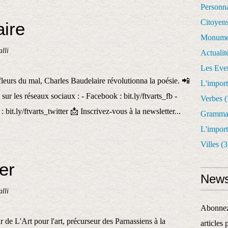
Personn
Citoyen
ire
Monume
lli
Actualit
Les Eve
fleurs du mal, Charles Baudelaire révolutionna la poésie. 📲
L'impor
ur les réseaux sociaux : - Facebook : bit.ly/ftvarts_fb -
Verbes
(
 : bit.ly/ftvarts_twitter 📩 Inscrivez-vous à la newsletter...
Gramma
L'impor
Villes
(3
er
News
lli
Abonnez-
r de L'Art pour l'art, précurseur des Parnassiens à la
articles 