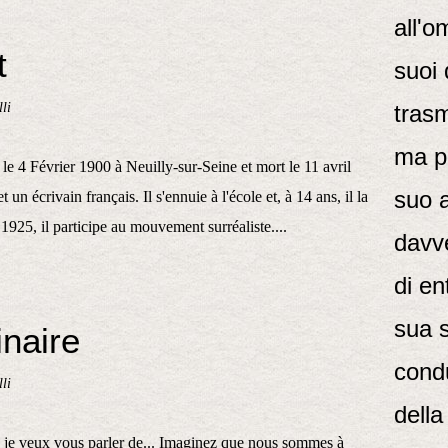
all'o
t
suoi 
li
trasm
ma pi
 le 4 Février 1900 à Neuilly-sur-Seine et mort le 11 avril
suo 
 un écrivain français. Il s'ennuie à l'école et, à 14 ans, il la
n 1925, il participe au mouvement surréaliste....
davve
di en
sua 
inaire
condu
li
della
 je veux vous parler de... Imaginez que nous sommes à