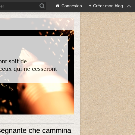
Connexion
+
Créer mon blog
nt soif de
 ceux qui ne cesseront
nsegnante che cammina