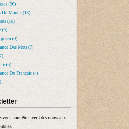
ages
(20)
s Du Monde
(13)
nts
(10)
é
(9)
rgreen
(9)
tance Des Mots
(7)
7)
ire
(6)
tance Du Français
(4)
)
letter
vous pour être averti des nouveaux
publiés.