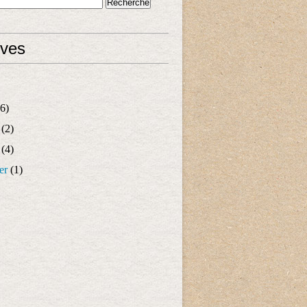
ives
6)
(2)
(4)
er
(1)