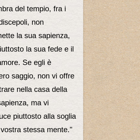
mbra del tempio, fra i
discepoli, non
ette la sua sapienza,
uttosto la sua fede e il
amore. Se egli è
ro saggio, non vi offre
trare nella casa della
sapienza, ma vi
ce piuttosto alla soglia
 vostra stessa mente."