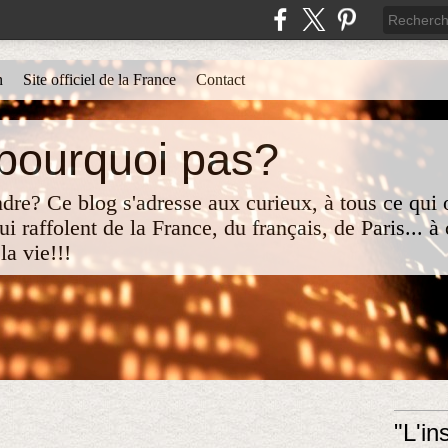
n
Site officiel de la France
Contact
 pourquoi pas?
re? Ce blog s'adresse aux curieux, à tous ce qui o
i raffolent de la France, du français, de Paris... à
la vie!!!
"L'i