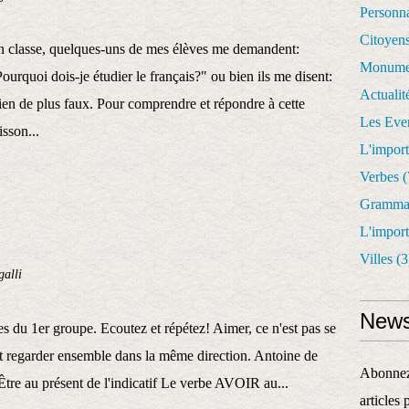
Personn
Citoyen
n classe, quelques-uns de mes élèves me demandent:
Monume
ourquoi dois-je étudier le français?" ou bien ils me disent:
Actualit
 Rien de plus faux. Pour comprendre et répondre à cette
Les Eve
sson...
L'impor
Verbes
(
Gramma
L'impor
Villes
(3
alli
News
s du 1er groupe. Ecoutez et répétez! Aimer, ce n'est pas se
'est regarder ensemble dans la même direction. Antoine de
Abonnez-
re au présent de l'indicatif Le verbe AVOIR au...
articles 