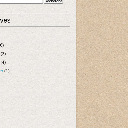
ives
6)
(2)
(4)
er
(1)