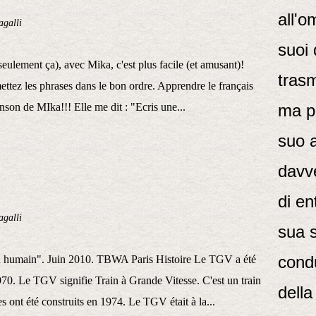
all'o
galli
suoi 
seulement ça), avec Mika, c'est plus facile (et amusant)!
trasm
ettez les phrases dans le bon ordre. Apprendre le français
anson de MIka!!! Elle me dit : "Ecris une...
ma pi
suo 
davve
di en
galli
sua 
condu
 humain". Juin 2010. TBWA Paris Histoire Le TGV a été
970. Le TGV signifie Train à Grande Vitesse. C'est un train
della
es ont été construits en 1974. Le TGV était à la...