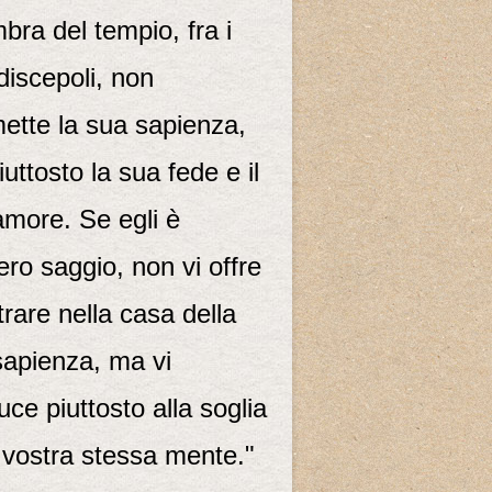
mbra del tempio, fra i
discepoli, non
ette la sua sapienza,
uttosto la sua fede e il
amore. Se egli è
ro saggio, non vi offre
trare nella casa della
sapienza, ma vi
ce piuttosto alla soglia
 vostra stessa mente."