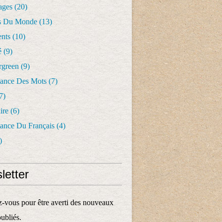
ages
(20)
s Du Monde
(13)
nts
(10)
é
(9)
rgreen
(9)
tance Des Mots
(7)
7)
ire
(6)
tance Du Français
(4)
)
letter
vous pour être averti des nouveaux
publiés.