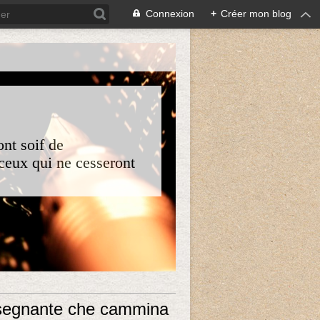
Connexion
+
Créer mon blog
nt soif de
 ceux qui ne cesseront
nsegnante che cammina