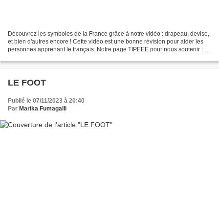
Découvrez les symboles de la France grâce à notre vidéo : drapeau, devise,
et bien d'autres encore ! Cette vidéo est une bonne révision pour aider les
personnes apprenant le français. Notre page TIPEEE pour nous soutenir :
https://fr.tipeee.com/eveiller-mon-enfant...
LE FOOT
Publié le 07/11/2023 à 20:40
Par
Marika Fumagalli