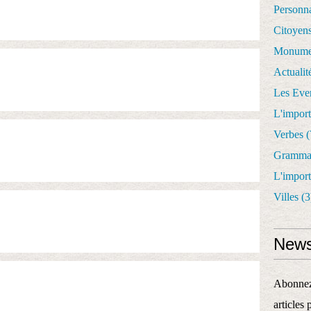
Personn
Citoyen
Monume
Actualit
Les Eve
L'impor
Verbes
(
Gramma
L'impor
Villes
(3
News
Abonnez-
articles 