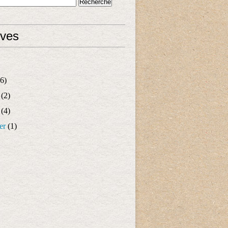
ives
6)
(2)
(4)
er
(1)