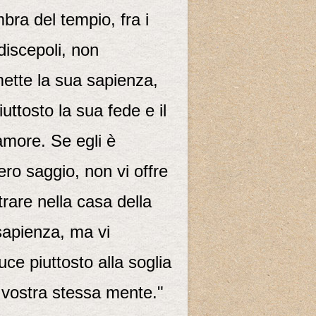
mbra del tempio, fra i
discepoli, non
ette la sua sapienza,
uttosto la sua fede e il
amore. Se egli è
ro saggio, non vi offre
trare nella casa della
sapienza, ma vi
ce piuttosto alla soglia
 vostra stessa mente."