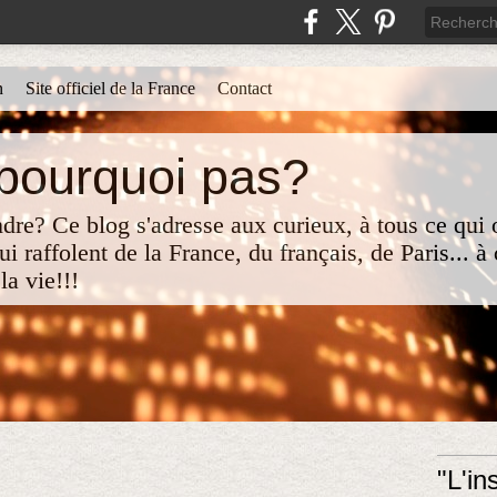
n
Site officiel de la France
Contact
 pourquoi pas?
re? Ce blog s'adresse aux curieux, à tous ce qui o
i raffolent de la France, du français, de Paris... à
la vie!!!
"L'i