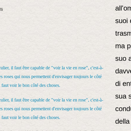
all'o
li
suoi 
trasm
ma pi
suo 
davve
di en
sua 
condu
della