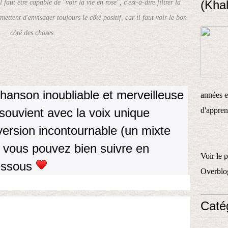
 faut être capable de "voir la vie en rose", c'est-à-dire filtrer la
(Khal
mettent d'envisager toujours le côté positif, car il faut voir le bon
côté des choses.
 chanson inoubliable et merveilleuse
années et
souvient avec la voix unique
d'appren
version incontournable (un mixte
e vous pouvez bien suivre en
Voir le 
dessous
Overblo
Caté