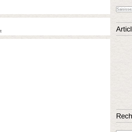
Artic
t
Rech