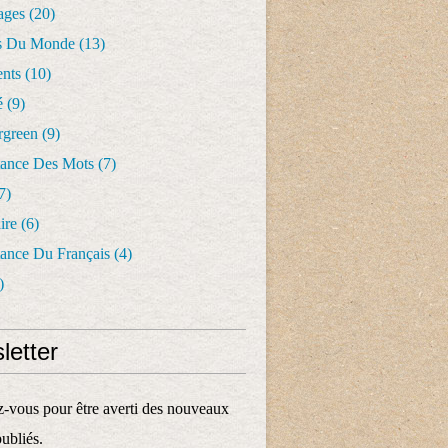
ages
(20)
s Du Monde
(13)
nts
(10)
é
(9)
rgreen
(9)
tance Des Mots
(7)
7)
ire
(6)
tance Du Français
(4)
)
letter
vous pour être averti des nouveaux
publiés.