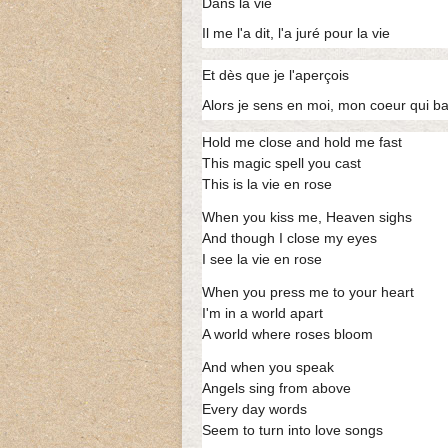
Dans la vie
Il me l'a dit, l'a juré pour la vie
Et dès que je l'aperçois
Alors je sens en moi, mon coeur qui ba
Hold me close and hold me fast
This magic spell you cast
This is la vie en rose
When you kiss me, Heaven sighs
And though I close my eyes
I see la vie en rose
When you press me to your heart
I'm in a world apart
A world where roses bloom
And when you speak
Angels sing from above
Every day words
Seem to turn into love songs