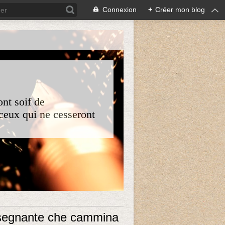
Connexion
+
Créer mon blog
nt soif de
 ceux qui ne cesseront
nsegnante che cammina