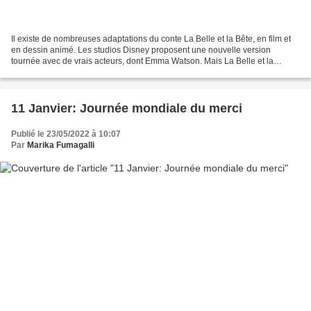
Il existe de nombreuses adaptations du conte La Belle et la Bête, en film et
en dessin animé. Les studios Disney proposent une nouvelle version
tournée avec de vrais acteurs, dont Emma Watson. Mais La Belle et la
BêteJeanne-Marie Leprince de Beaumont,...
11 Janvier: Journée mondiale du merci
Publié le 23/05/2022 à 10:07
Par
Marika Fumagalli