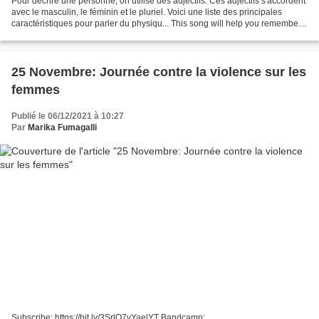
Pour décrire une personne, on utilise des adjectifs. Ces adjectifs s'accordent
avec le masculin, le féminin et le pluriel. Voici une liste des principales
caractéristiques pour parler du physiqu... This song will help you remember
how to describe someone's...
25 Novembre: Journée contre la violence sur les
femmes
Publié le 06/12/2021 à 10:27
Par
Marika Fumagalli
Subscribe: https://bit.ly/3SrlO7vYaelYT Bandcamp: