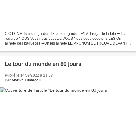
C.O.D. ME Tu me regardes TE Je te regarde LE/LA Il regarde la télé ➡ Il la
regarde NOUS Vous nous écoutez VOUS Nous vous écoutons LES On
achète des baguettes ➡On les achète LE PRONOM SE TROUVE DEVANT
LE VERBE COMME POUR Y/EN. Impératif affirmatif: Regarde-moi!...
Le tour du monde en 80 jours
Publié le 14/09/2022 à 13:07
Par
Marika Fumagalli