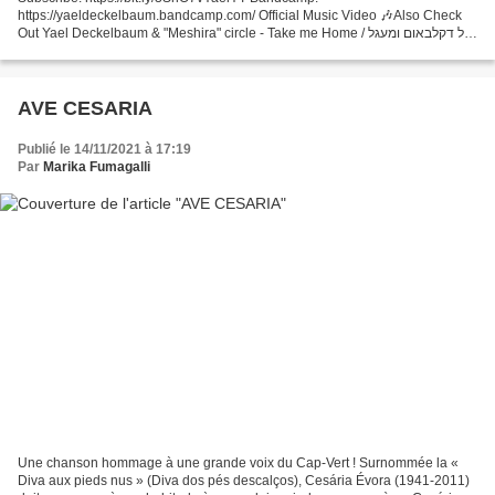
https://yaeldeckelbaum.bandcamp.com/ Official Music Video 🎶Also Check
Out Yael Deckelbaum & "Meshira" circle - Take me Home / יעל דקלבאום ומעגל
״משירה״ https://youtu.be/earQ4PmSN2E Follow Yael:
Facebook:https://www.facebook.com/YaelDeckelbaum/...
AVE CESARIA
Publié le 14/11/2021 à 17:19
Par
Marika Fumagalli
Une chanson hommage à une grande voix du Cap-Vert ! Surnommée la «
Diva aux pieds nus » (Diva dos pés descalços), Cesária Évora (1941-2011)