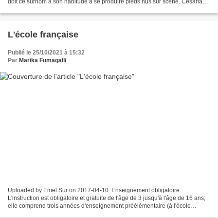
doit ce surnom à son habitude à se produire pieds nus sur scène. Cesária
Évora est principalement connue auprès...
L'école française
Publié le 25/10/2021 à 15:32
Par
Marika Fumagalli
Uploaded by Emel Sur on 2017-04-10. Enseignement obligatoire
L'instruction est obligatoire et gratuite de l'âge de 3 jusqu'à l'âge de 16 ans;
elle comprend trois années d'enseignement préélémentaire (à l'école
maternelle), cinq années d'enseignement primaire...